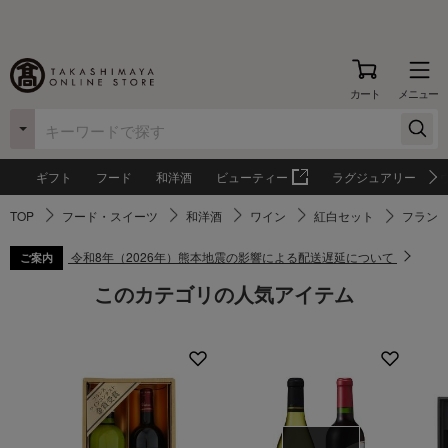
カート
メニュー
ギフト
フード
和洋酒
ビューティー
ラグジュアリー
TOP
フード・スイーツ
和洋酒
ワイン
紅白セット
フラン
令和8年（2026年）熊本地震の影響による配送遅延について
ご案内
このカテゴリの人気アイテム