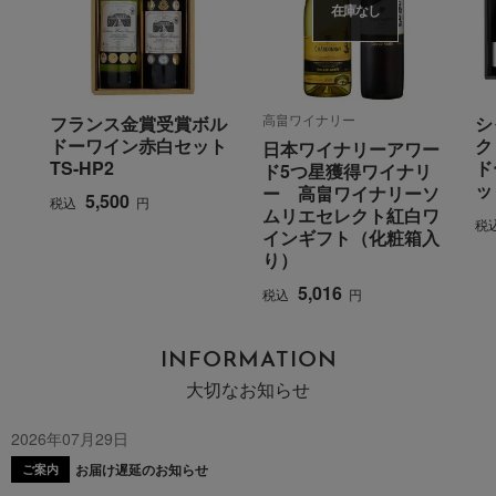
在庫なし
高畠ワイナリー
フランス金賞受賞ボル
シ
ドーワイン赤白セット
ク
日本ワイナリーアワー
TS-HP2
ド
ド5つ星獲得ワイナリ
ッ
ー 高畠ワイナリーソ
5,500
税込
円
ムリエセレクト紅白ワ
税
インギフト（化粧箱入
り）
5,016
税込
円
INFORMATION
大切なお知らせ
2026年07月29日
お届け遅延のお知らせ
ご案内