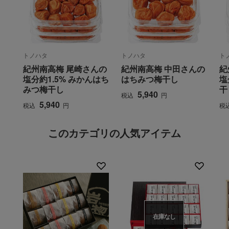
トノハタ
トノハタ
ト
紀州南高梅 尾崎さんの
紀州南高梅 中田さんの
紀
塩分約1.5% みかんはち
はちみつ梅干し
塩
みつ梅干し
干
5,940
税込
円
5,940
税込
円
税
このカテゴリの人気アイテム
在庫なし