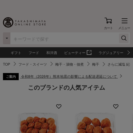
カート
メニュー
ギフト
フード
和洋酒
ビューティー
ラグジュアリー
TOP
フード・スイーツ
梅干・漬物・佃煮
梅干
さらに減塩 紀州
令和8年（2026年）熊本地震の影響による配送遅延について
ご案内
このブランドの人気アイテム