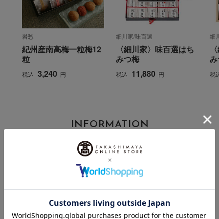
岩惣
細川家/味百選
細
紀州産南高梅一粒梅12
〈細川家〉味百選はち
〈
粒
みつ梅
み
3,240
11,880
税込
円
税込
円
税
INFORMATION
大切なお知らせ
2026年07月29日
お届け遅延のお知らせ
ご案内
2025年10月03日
『お届け先のご住所』ご確認のお願い
ご案内