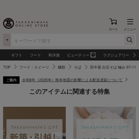
カート
メニュー
ギフト
フード
和洋酒
ビューティー
ラグジュアリー
TOP
フード・スイーツ
麺類
そば
田中屋 出石そば 極み ST-115
令和8年（2026年）熊本地震の影響による配送遅延について
ご案内
このアイテムに関連する特集