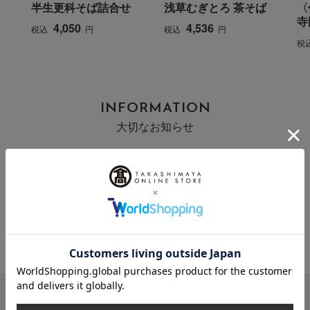
半生更科そば詰合せ
浅草むぎとろ 茶そば
〈
寺
4,050
4,536
税込
円
税込
円
税
INFORMATION
大切なお知らせ
2026年07月29日
お届け遅延のお知らせ
ご案内
2025年10月03日
『お届け先のご住所』ご確認のお願い
ご案内