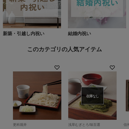
新築・引越し内祝い
結婚内祝い
このカテゴリの人気アイテム
在庫なし
更科堀井
浅草むぎとろ/味百選
信