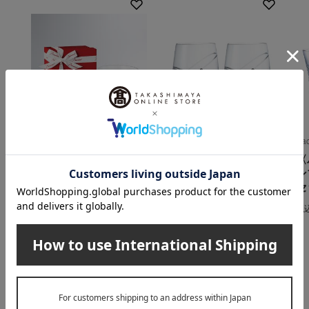
Baccarat（バカラ）
WEDGWOOD（ウェッジウッ
Ba
ド）
〈バカラ〉ダリア タ
〈
〈ウェッジウッド〉プ
ンブラー 2026
ン
ロミシス ウィズディス
セ
11,000
税込
円
リング タンブラー ペア
税
5,500
税込
円
INFORMATION
大切なお知らせ
2026年07月29日