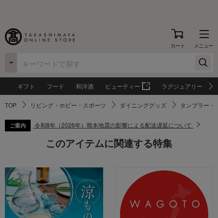
カート
メニュー
ギフト
フード
和洋酒
ビューティー
ラグジュアリー
TOP
リビング・ホビー・スポーツ
ダイニンググッズ
タンブラー・
令和8年（2026年）熊本地震の影響による配送遅延について
ご案内
このアイテムに関連する特集