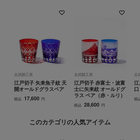
太武朗工房
太武朗工房
太
江戸切子 矢来魚子紋 天
江戸切子 赤富士・波富
江
開オールドグラスペア
士に矢来紋 オールドグ
口
ラス ペア（赤・ルリ）
17,600
税込
円
税
28,600
税込
円
このカテゴリの人気アイテム