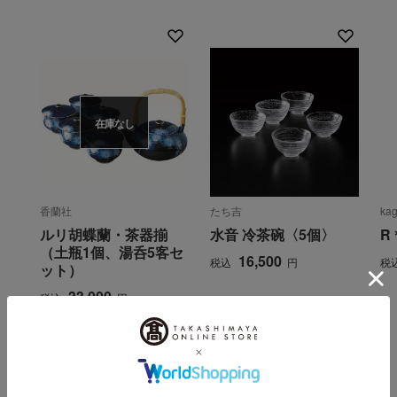
在庫なし
香蘭社
たち吉
ka
ルリ胡蝶蘭・茶器揃
水音 冷茶碗〈5個〉
R＊
（土瓶1個、湯呑5客セ
16,500
税込
円
税
ット）
33,000
税込
円
INFORMATION
大切なお知らせ