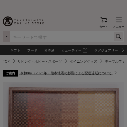
カート
メニュー
ギフト
フード
和洋酒
ビューティー
ラグジュアリー
TOP
リビング・ホビー・スポーツ
ダイニンググッズ
テーブルファ
令和8年（2026年）熊本地震の影響による配送遅延について
ご案内