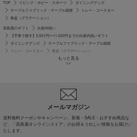
TOP
リビング・ホビー・スポーツ
ダイニンググッズ
テーブルファブリック・テーブル雑貨
トレー・コースター
角盆（グラデーション）
高島屋のギフト
出産内祝い
【予算で探す】5,501円〜11,000円までの出産内祝いギフト
ダイニンググッズ
テーブルファブリック・テーブル雑貨
トレー・コースター
角盆（グラデーション）
もっと見る
高島屋のギフト
結婚祝い
インテリア・雑貨
ダイニンググッズ
テーブルファブリック・テーブル雑貨
トレー・コースター
角盆（グラデーション）
高島屋のギフト
誕生日プレゼント
リビング・趣味雑貨
ダイニンググッズ
テーブルファブリック・テーブル雑貨
トレー・コースター
角盆（グラデーション）
メールマガジン
高島屋のギフト
快気内祝い
角盆（グラデーション）
送料無料クーポンやキャンペーン、新着・SALE・おすすめ商品な
高島屋のギフト
新築・引越し内祝い
食器・リビング雑貨
ど、「高島屋オンラインストア」のお得＆うれしい情報をお届けい
ダイニンググッズ
テーブルファブリック・テーブル雑貨
たします。
トレー・コースター
角盆（グラデーション）