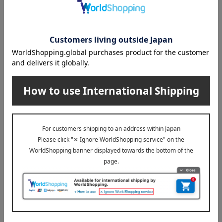
重さ
（約）300g
素材
天然木・MDF（中質繊維板）
仕様
※ウレタン塗装仕上げ
※手づくりのため、色・柄・サイズが若干異なる場合がござ
います。
露木木工所について
露木木工所のトップ
このアイテムに関連する特集