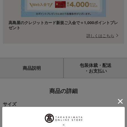
高島屋のクレジットカード新規ご入会で＋1,000ポイントプレ
ゼント
詳しくはこちら
包装体裁・配送
商品説明
・お支払い
商品の詳細
サイズ
（約）縦25.6×横25.6×厚み1.8cm