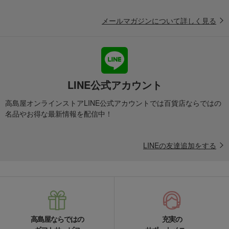
リビング・ホビー・スポーツ
露木木工所
ダイニンググッズ
メールマガジンについて詳しく見る
テーブルファブリック・テーブル雑貨
トレー・コースター
角盆（グラデーション）
LINE公式アカウント
高島屋オンラインストアLINE公式アカウントでは百貨店ならではの
名品やお得な最新情報を配信中！
LINEの友達追加をする
高島屋ならではの
充実の