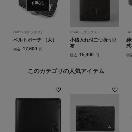
在庫なし
DAKS（ダックス）
DAKS（ダックス）
D
ベルトポーチ （大）
小銭入れ付二つ折り財
紳
布
式
17,600
税込
円
15,400
税込
円
税
このカテゴリの人気アイテム