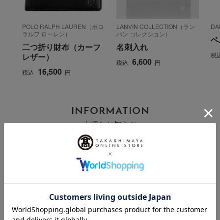
POLO RALPH LAUREN（ポロ
LANVIN COLLECTION（ラン
D
ラルフ ローレン）
バン コレクション）
ベ
二つ折り財布（カーフ
名刺入れ
税
レザー）
6,600
税込
円
16,500
税込
円
INFORMATION
大切なお知らせ
2026年07月29日
お届け遅延のお知らせ
ご案内
2025年10月03日
『お届け先のご住所』ご確認のお願い
ご案内