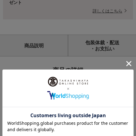
ゼント
詳しくはこちら
包装体裁・配送
商品説明
・お支払い
商品の詳細
サイズ
小鉢（大）：（約）径12.3cm、小鉢（小）：（約）径8.5c
m
素材
磁器