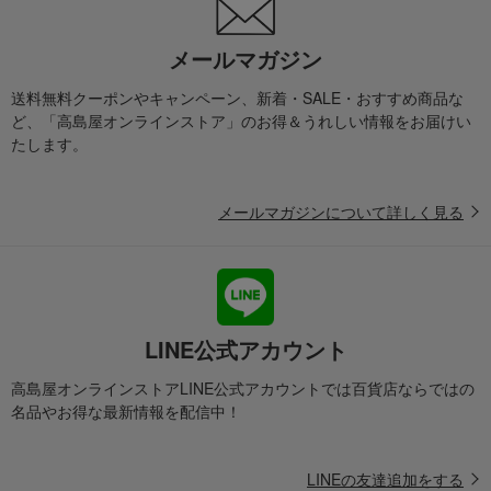
その他のルームアクセサリー・インテリア雑貨
光春窯 うつわになる鏡餅 蜜柑
メールマガジン
高島屋のギフト
結婚内祝い
その他リビング雑貨
ルームアクセサリー・インテリア雑貨
送料無料クーポンやキャンペーン、新着・SALE・おすすめ商品な
ど、「高島屋オンラインストア」のお得＆うれしい情報をお届けい
その他のルームアクセサリー・インテリア雑貨
たします。
光春窯 うつわになる鏡餅 蜜柑
高島屋のギフト
結婚祝い
インテリア・雑貨
メールマガジンについて詳しく見る
インテリアアクセサリー
ルームアクセサリー・インテリア雑貨
その他のルームアクセサリー・インテリア雑貨
光春窯 うつわになる鏡餅 蜜柑
高島屋のギフト
誕生日プレゼント
リビング・趣味雑貨
インテリアアクセサリー
ルームアクセサリー・インテリア雑貨
LINE公式アカウント
その他のルームアクセサリー・インテリア雑貨
高島屋オンラインストアLINE公式アカウントでは百貨店ならではの
光春窯 うつわになる鏡餅 蜜柑
名品やお得な最新情報を配信中！
高島屋のギフト
快気内祝い
光春窯 うつわになる鏡餅 蜜柑
高島屋のギフト
新築・引越し内祝い
食器・リビング雑貨
LINEの友達追加をする
インテリアアクセサリー
ルームアクセサリー・インテリア雑貨