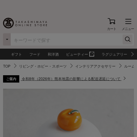
カート
メニュー
ギフト
フード
和洋酒
ビューティー
ラグジュアリー
TOP
リビング・ホビー・スポーツ
インテリアアクセサリー
ルーム
令和8年（2026年）熊本地震の影響による配送遅延について
ご案内