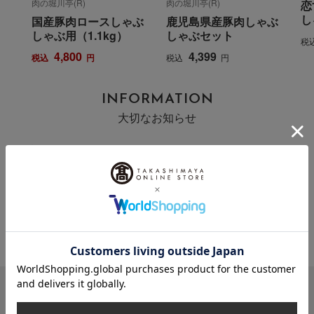
肉の堀川亭(R)
肉の堀川亭(R)
恋
し
国産豚肉ロースしゃぶ
鹿児島県産豚肉しゃぶ
しゃぶ用（1.1kg）
しゃぶセット
税
4,800
4,399
税込
円
税込
円
INFORMATION
大切なお知らせ
2026年07月29日
お届け遅延のお知らせ
ご案内
2025年10月03日
『お届け先のご住所』ご確認のお願い
ご案内