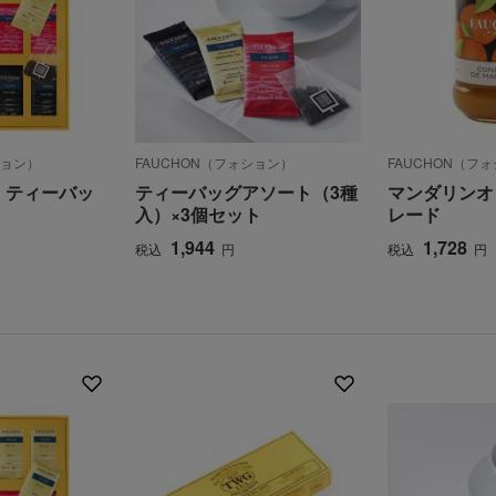
ション）
FAUCHON（フォション）
FAUCHON（フ
〉ティーバッ
ティーバッグアソート（3種
マンダリンオ
入）×3個セット
レード
1,944
1,728
税込
円
税込
円