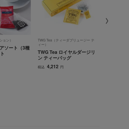
ォション）
TWG Tea（ティーダブリュージー テ
TWG Tea（
ィー）
ィー）
アソート（3種
TWG Tea ロイヤルダージリ
TWG Tea
ット
ン ティーバッグ
コレクショ
グ）
4,212
税込
円
8,424
税込