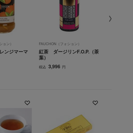
ォション）
FAUCHON（フォション）
FAUCHON（
レンジマーマ
紅茶 ダージリンF.O.P.（茶
〈フォショ
葉）
せ
3,996
4,320
税込
円
税込