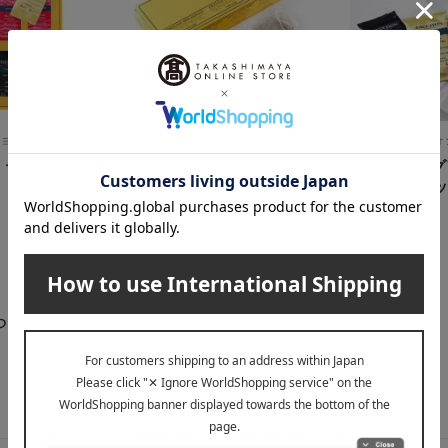
ション）
TWG Tea（ティーダブリュージー テ
FAUCHON（フ
ィー）
〉ティーバッ
ティーバッグ
TWG Tea クラシック ティー
入）×3個セ
バッグ セレクション
1,944
税込
円
4,212
税込
円
らせ