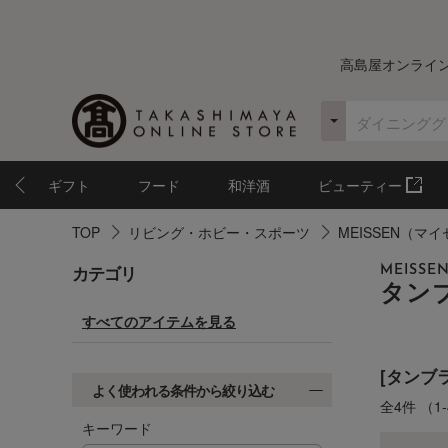
高島屋オンライ
ギフト
フード
和洋酒
ビューティー
TOP
リビング・ホビー・スポーツ
MEISSEN（マ
カテゴリ
MEISS
タン
すべてのアイテムを見る
[タンブ
よく使われる条件から絞り込む
全4件
（1
キーワード