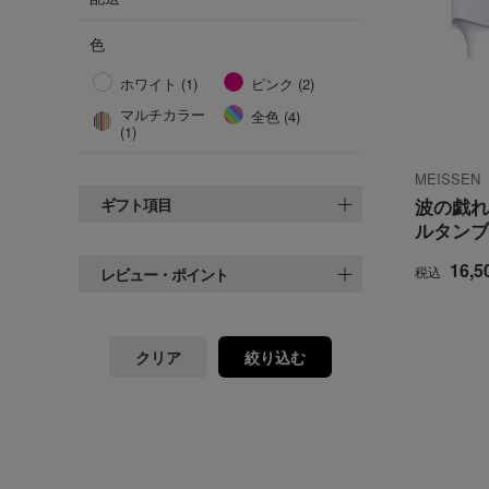
色
ホワイト (1)
ピンク (2)
マルチカラー
全色 (4)
(1)
MEISSE
ギフト項目
波の戯れ
ルタンブ
16,5
税込
レビュー・ポイント
クリア
絞り込む