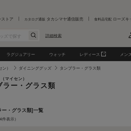
ンストア
タカシマヤ通信販売
ローズキ
カタログ通販
食料品宅配
詳細検索
ラグジュアリー
ウォッチ
レディース
メン
イセン）
ダイニンググッズ
タンブラー・グラス類
EN（マイセン）
ブラー・グラス類
ラー・グラス類]一覧
-4件表示）