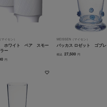
N（マイセン）
MEISSEN（マイセン）
 ホワイト ペア スモー
バッカス ロゼット ゴブレ
ラー
27,500
税込
円
00
円