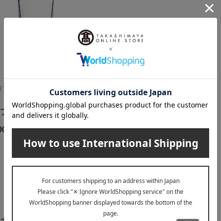
N（マイセン）
 ロゼット（ピンク）シャン
ブラー
00
円
1
4件 (1/1ページ）
カテゴリ