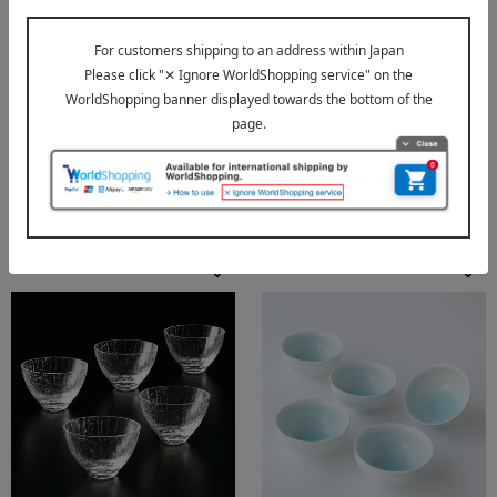
たち吉
たち吉
HARIO×たち吉 茶茶急須 禅
HARIO×たち吉 茶茶急須 禅
雲錦
京唐草
5,500
5,500
税込
円
税込
円