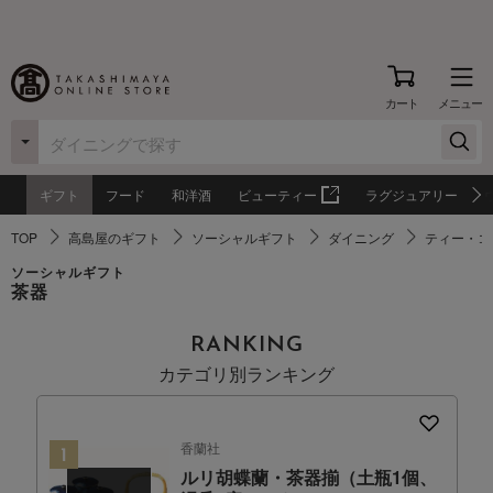
カート
メニュー
ギフト
フード
和洋酒
ビューティー
ラグジュアリー
TOP
高島屋のギフト
ソーシャルギフト
ダイニング
ティー・コ
ソーシャルギフト
茶器
RANKING
カテゴリ別ランキング
香蘭社
ルリ胡蝶蘭・茶器揃（土瓶1個、