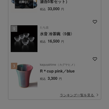
湯呑5客セット）
在庫なし
33,000
税込
円
たち吉
水音 冷茶碗〈5個〉
16,500
税込
円
kaguyahime（カグヤヒメ）
R＊cup pink／blue
3,300
税込
円
ランキング一覧を見る