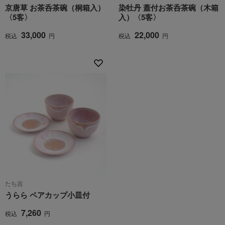
京唐草 お茶呑茶碗（桐箱入）
染牡丹 蓋付お茶呑茶碗（木箱
〈5客〉
入）〈5客〉
33,000
22,000
税込
円
税込
円
たち吉
うらら ペアカップ小皿付
7,260
税込
円