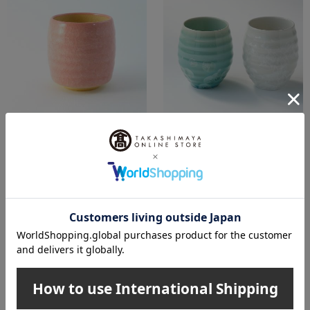
たち吉
たち吉
湯呑 京焼・清水焼
月華 夫婦湯呑（桐箱入）〈2
個〉 京焼・清水焼
4,400
税込
円
16,500
税込
円