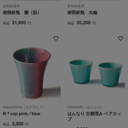
佐秋鋳造所
佐秋鋳造所
南部鉄瓶 棗（肌）
南部鉄瓶 丸輪
31,900
35,200
税込
円
税込
円
kaguyahime（カグヤヒメ）
HANNARI（はんなり）
R＊cup pink／blue
はんなり 古都澄み ペアカッ
プ
3,300
税込
円