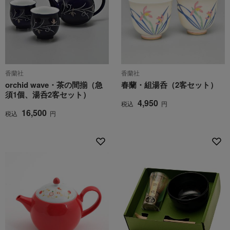
香蘭社
香蘭社
orchid wave・茶の間揃（急
春蘭・組湯呑（2客セット）
須1個、湯呑2客セット）
4,950
税込
円
16,500
税込
円