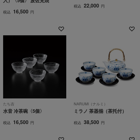
入）〈5個〉 波佐見焼
22,000
税込
円
16,500
税込
円
たち吉
NARUMI（ナルミ）
水音 冷茶碗〈5個〉
ミラノ 茶器揃（茶托付）
16,500
38,500
税込
円
税込
円