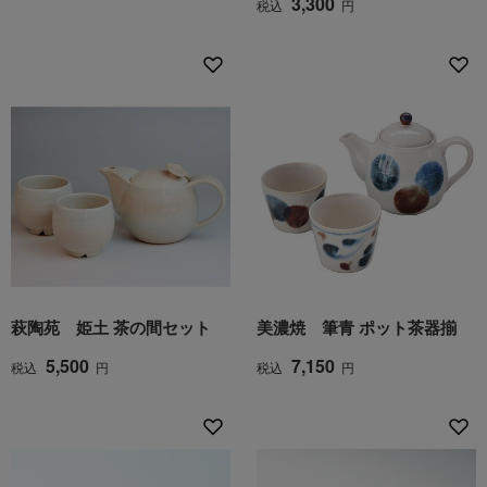
3,300
税込
円
萩陶苑 姫土 茶の間セット
美濃焼 筆青 ポット茶器揃
5,500
7,150
税込
円
税込
円