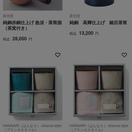
新光堂
新光堂
純銅赤銅仕上げ 急須・茶筒揃
純銅 高輝仕上げ 鎚目茶筒
（茶箕付き）
13,200
税込
円
28,050
税込
円
HANNARI（はんなり）×blanca style
HANNARI（はんなり）×blanca style
（ブランカスタイル）
（ブランカスタイル）