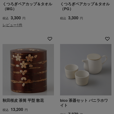
くつろぎペアカップ＆タオル
くつろぎペアカップ＆タオル
（MG）
（PG）
3,300
3,300
税込
円
税込
円
レビュー1件
秋田桜皮 茶筒 平型 散花
bico 茶器セット バニラホワ
イト
13,200
税込
円