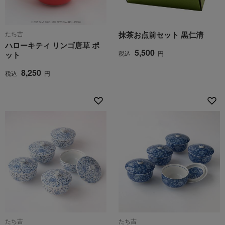
たち吉
抹茶お点前セット 黒仁清
ハローキティ リンゴ唐草 ポ
5,500
税込
円
ット
8,250
税込
円
たち吉
たち吉