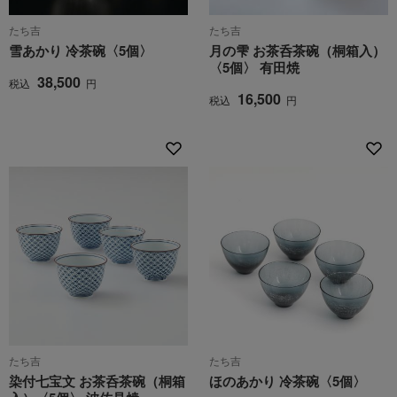
たち吉
たち吉
雪あかり 冷茶碗〈5個〉
月の雫 お茶呑茶碗（桐箱入）
〈5個〉 有田焼
38,500
税込
円
16,500
税込
円
たち吉
たち吉
染付七宝文 お茶呑茶碗（桐箱
ほのあかり 冷茶碗〈5個〉