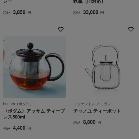
レー
鉄瓶（IH対応）
3,850
33,000
税込
円
税込
円
bodum（ボダム）
イッケンドルフ ミラノ
〈ボダム〉アッサム ティープ
チャノユ ティーポット
レス500ml
8,800
税込
円
4,400
税込
円