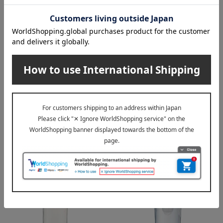
富士ホーロー
藤田 徳太 ＜常滑焼＞BLACK
＆WHITE ささめ三角（BLAC
miffy face 2L ケトル
K）
4,950
税込
円
12,100
税込
円