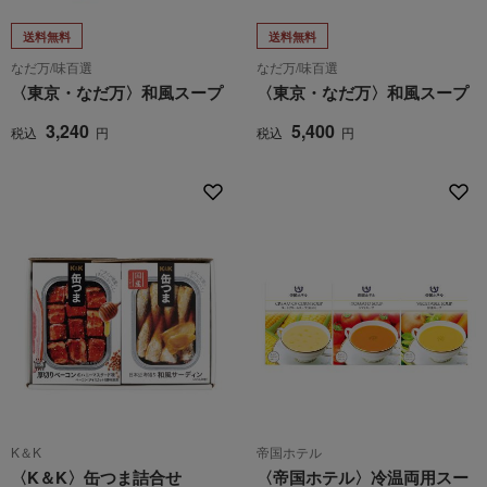
送料無料
送料無料
なだ万/味百選
なだ万/味百選
〈東京・なだ万〉和風スープ
〈東京・なだ万〉和風スープ
3,240
5,400
税込
円
税込
円
K＆K
帝国ホテル
〈K＆K〉缶つま詰合せ
〈帝国ホテル〉冷温両用スー