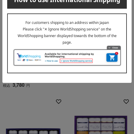
送料無料
送料無料
高島屋（タカシマヤ）
〈ホテルオークラ〉レトルト
スープセット
〈タカシマヤ〉高島屋大食堂
のカレー・ハヤシライス
3,240
税込
円
3,780
税込
円