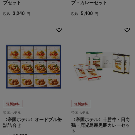
プセット
プ・カレーセット
3,240
5,400
税込
円
税込
円
送料無料
送料無料
帝国ホテル
帝国ホテル
〈帝国ホテル〉オードブル缶
〈帝国ホテル〉十勝牛・日向
詰詰合せ
鶏・鹿児島産黒豚カレーセッ
ト