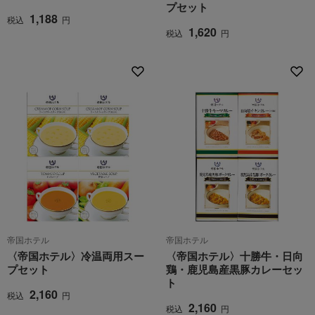
プセット
1,188
税込
円
1,620
税込
円
帝国ホテル
帝国ホテル
〈帝国ホテル〉冷温両用スー
〈帝国ホテル〉十勝牛・日向
プセット
鶏・鹿児島産黒豚カレーセッ
ト
2,160
税込
円
2,160
税込
円