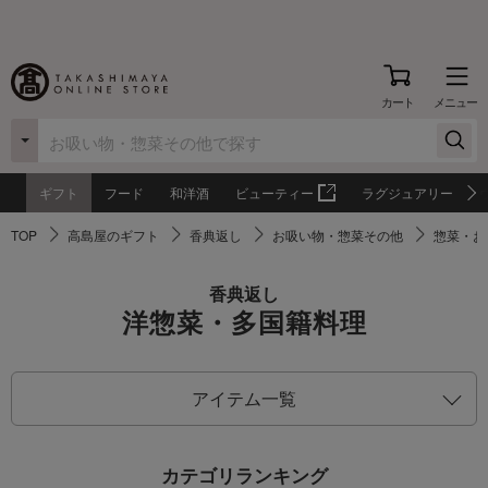
カート
メニュー
ギフト
フード
和洋酒
ビューティー
ラグジュアリー
TOP
高島屋のギフト
香典返し
お吸い物・惣菜その他
惣菜・お
香典返し
洋惣菜・多国籍料理
アイテム一覧
カテゴリランキング