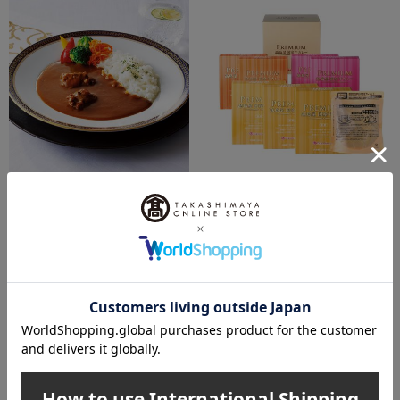
送料無料
送料無料
高島屋（タカシマヤ）
高島屋（タカシマヤ）
〈タカシマヤ〉レンジでかん
〈タカシマヤ〉レンジでかん
たん国産牛カレー
たん国産牛カレー
3,240
5,400
税込
円
税込
円