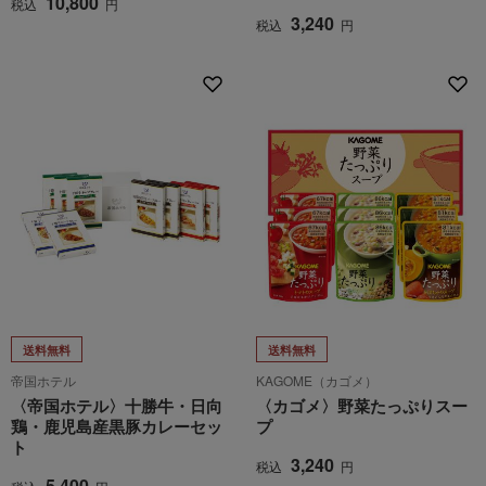
10,800
税込
円
3,240
税込
円
送料無料
送料無料
帝国ホテル
KAGOME（カゴメ）
〈帝国ホテル〉十勝牛・日向
〈カゴメ〉野菜たっぷりスー
鶏・鹿児島産黒豚カレーセッ
プ
ト
3,240
税込
円
5,400