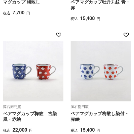
マグカップ 梅散し
ペアマグカップ牡丹丸紋 青・
赤
7,700
税込
円
15,400
税込
円
源右衛門窯
源右衛門窯
ペアマグカップ梅紋 古染
ペアマグカップ梅散し染付・
風・赤絵
赤絵
22,000
15,400
税込
円
税込
円