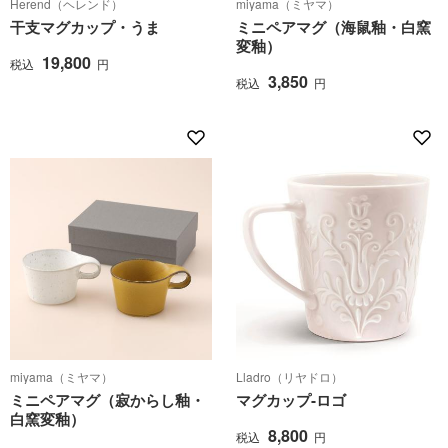
Herend（ヘレンド）
miyama（ミヤマ）
干支マグカップ・うま
ミニペアマグ（海鼠釉・白窯
変釉）
19,800
税込
円
3,850
税込
円
miyama（ミヤマ）
Lladro（リヤドロ）
ミニペアマグ（寂からし釉・
マグカップ‐ロゴ
白窯変釉）
8,800
税込
円