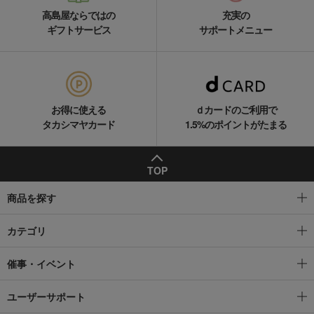
照明器具
和家具
高島屋ならではの
充実の
ボウル・鉢・椀
カトラリー・箸
ギフトサービス
サポートメニュー
ティー・コーヒーグッズ・茶器
タンブラー・グラス類
ワイン・ビール・酒器
プレート・皿
その他ダイニンググッズ
お得に使える
ｄカードのご利用で
タカシマヤカード
1.5%のポイントがたまる
TOP
商品を探す
カテゴリ
催事・イベント
ユーザーサポート