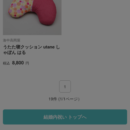
洛中高岡屋
うたた寝クッション utane し
ゃぼん はる
8,800
税込
円
1
19件 (1/1ページ）
結婚内祝い トップへ