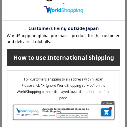
（アイリス）
エルゴラクス プラス
3,850
10,890
税込
円
税込
円
レイクアルスター
送料無料
低反発プリントシートクッシ
〈ガーブカーサ〉シュラフク
ョン 4枚組
ッション ブルー
6,600
税込
円
11,000
税込
円