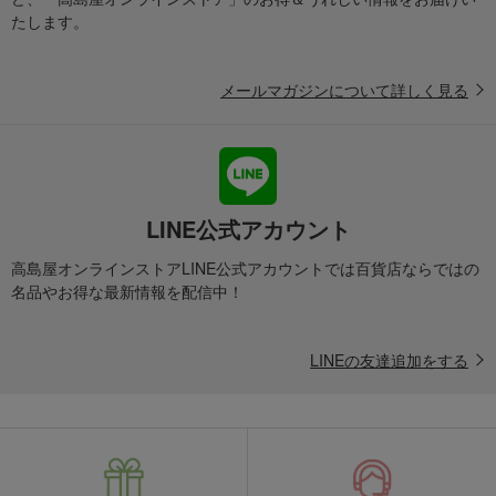
雑貨
たします。
ルームソックス・レッグウエア
ルームシューズ・スリッパ
ヘアケア
マグカップ
メールマガジンについて詳しく見る
敷ふとん・パッド
その他のルームウエア
台所用品・洗剤
鍋・フライパン
枕
手芸用品
ハンカチ
ヘルスケアグッズ
毛布・ケット
その他の雑貨小物
LINE公式アカウント
呉服・和小物・ゆかた
その他の雑貨小物
高島屋オンラインストアLINE公式アカウントでは百貨店ならではの
照明器具
ファッション雑貨
名品やお得な最新情報を配信中！
カバーリング・シーツ
ティッシュ・トイレットペーパー
類
季節家電
調理器具
LINEの友達追加をする
バスローブ
バスグッズ
座布団
収納家具・用品
弁当箱・水筒
小物家具
保存容器
照明器具