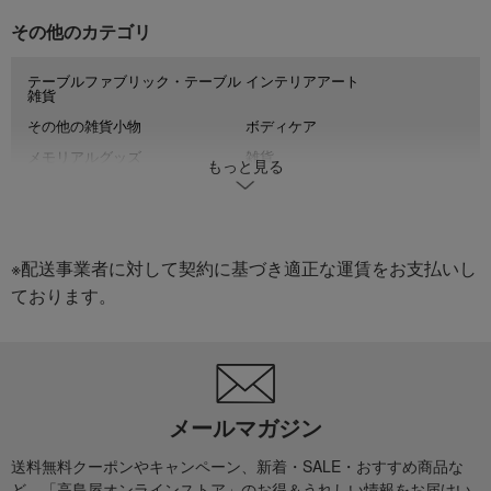
その他のカテゴリ
テーブルファブリック・テーブル
インテリアアート
雑貨
その他の雑貨小物
ボディケア
メモリアルグッズ
雑貨
もっと見る
ステーショナリー
トートバッグ
和雑貨
その他の美容・健康
キッチン雑貨
タオル
※配送事業者に対して契約に基づき適正な運賃をお支払いし
衣類のケアグッズ・洗濯用品・洗
AV器具
ております。
剤
ベビー食器・カトラリー
パジャマ・ナイトウエア
ルームウエア・エプロン
ペットグッズ
生活家電
メイクアップ
キッチン家電
掛ふとん
メールマガジン
ウエア小物
ボディケア
送料無料クーポンやキャンペーン、新着・SALE・おすすめ商品な
ルームアクセサリー・インテリア
その他のおもちゃ
ど、「高島屋オンラインストア」のお得＆うれしい情報をお届けい