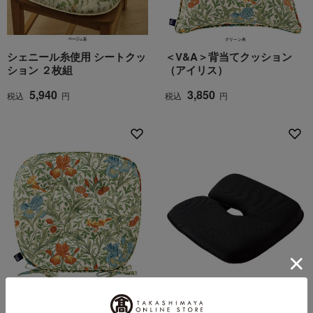
シェニール糸使用 シートクッ
＜V&A＞背当てクッション
ション ２枚組
（アイリス）
5,940
3,850
税込
円
税込
円
＜V&A＞シートクッション
ユーキ･トレーディング