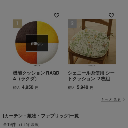
在庫なし
機能クッション RAQD
シェニール糸使用 シー
A（ラクダ）
トクッション ２枚組
4,950
5,940
税込
円
税込
円
もっと見る
[カーテン・敷物・ファブリック]一覧
全19件
（1-19件表示）