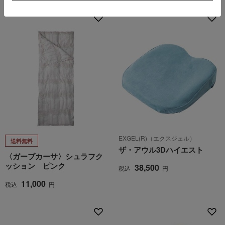
EXGEL(R)（エクスジェル）
送料無料
ザ・アウル3Dハイエスト
〈ガーブカーサ〉シュラフク
ッション ピンク
38,500
税込
円
11,000
税込
円