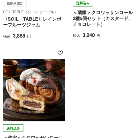
高島屋限定
送料込み
SOIL TABLE（ソイル テーブル）
＜蔵家＞クロワッサンロール
2種5個セット（カスタード、
〈SOIL TABLE〉レインボ
チョコレート）
ーフルーツジャム
3,240
3,888
税込
円
税込
円
送料込み
＜蔵家＞クロワッサンロール