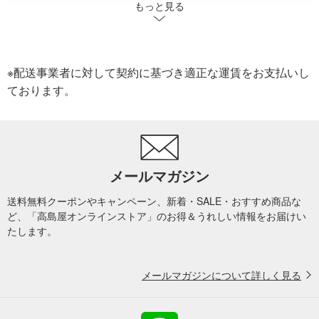
もっと見る
ダイニンググッズ
キッチングッズ
タオル・バストイレタリーグッズ
ビューティー＆ヘルスケア
美容・健康
ベッドルームグッズ
家具・収納用品・インテリア雑貨
インテリアアクセサリー
※配送事業者に対して契約に基づき適正な運賃をお支払いし
ております。
家電
ルームウエア
フラワー
雑貨小物
バッグ
ゴルフ
カタログギフト・チケット
旅行用品
万年筆・筆記具
その他文具・ステーショナリー
メールマガジン
ジュエリー・アクセサリー
ビューティー
送料無料クーポンやキャンペーン、新着・SALE・おすすめ商品な
レディース
ど、「高島屋オンラインストア」のお得＆うれしい情報をお届けい
たします。
メールマガジンについて詳しく見る