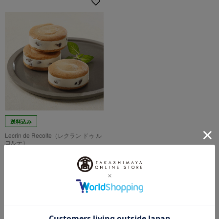
送料込み
Lecrin de Recolte（レクラン ドゥ ル
コルテ）
レーズンサンドグラン10個入
り
4,600
税込
円
レビュー3件