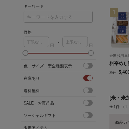
キーワード
価格
～
金沢 浅田屋
金沢 浅田屋
料亭めし
料亭めし
色・サイズ・型全種類表示
5,40
5,40
税込
税込
在庫あり
送料無料
[米・米
SALE・お買得品
全1件
（1
ソーシャルギフト
商品カ
限定アイテム