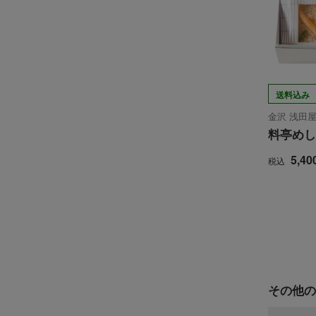
送料込み
金沢 浅田屋
料亭めし
5,40
税込
その他の