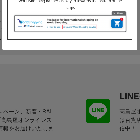
和菓子
ツ・野菜
麺類
ジャム
惣菜・お弁当
塩干物
梅干・漬物・佃煮
かつお削り・椎茸
鍋
LI
ペーン、新着・SAL
高島屋オ
「高島屋オンラインス
は百貨
情報をお届けいたしま
信中！