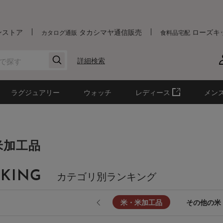
ンストア
タカシマヤ通信販売
ローズキ
カタログ通販
食料品宅配
詳細検索
ラグジュアリー
ウォッチ
レディース
メン
米加工品
KING
カテゴリ別ランキング
米・米加工品
その他の米