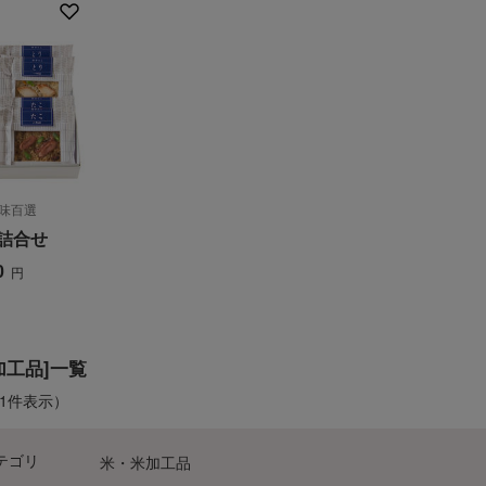
/味百選
/味百選
詰合せ
詰合せ
0
0
円
円
加工品]一覧
-1件表示）
テゴリ
米・米加工品