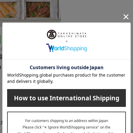
/味百選
詰合せ
0
円
1
1件 (1/1ページ）
カテゴリ