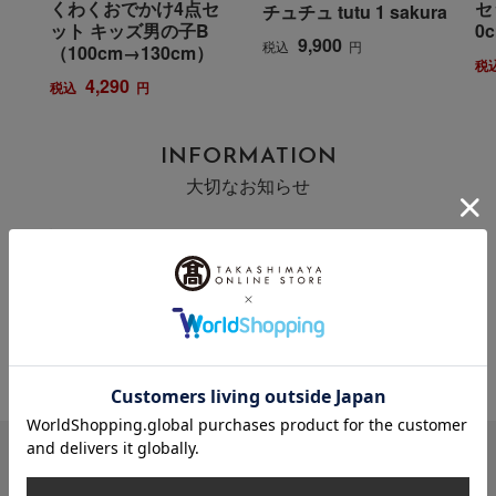
くわくおでかけ4点セ
セ
チュチュ tutu 1 sakura
ット キッズ男の子B
0
9,900
税込
円
（100cm→130cm）
税
4,290
税込
円
INFORMATION
大切なお知らせ
2026年07月29日
お届け遅延のお知らせ
ご案内
2025年10月03日
『お届け先のご住所』ご確認のお願い
ご案内