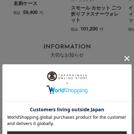
名刺ケース
スモール カセット 二つ
イ
59,400
税込
円
折りファスナーウォレ
ィ
ット
ッ
101,200
税込
円
税
INFORMATION
大切なお知らせ
2026年07月29日
お届け遅延のお知らせ
ご案内
2025年10月03日
『お届け先のご住所』ご確認のお願い
ご案内