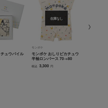
在庫なし
モンポケ
モンポケ
カチュウパイル
モンポケ おしりピカチュウ
モンポケ 
半袖ロンパース 70→80
半袖ロンパー
3,300
4,730
税込
円
税込