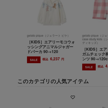
gelato pique（ジェラート ピケ）
gelato pique（
case study ki
［KIDS］エアリーモコウォ
ディキッズ）
ッシングアニマルジャガー
［KIDS］エ
ドパーカ 90→120
ガムチェック
6,237
ンツ 90→120
税込
円
SALE
4
税込
SALE
このカテゴリの人気アイテム