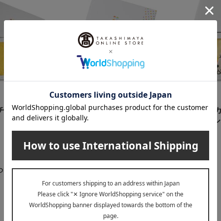
在庫なし
モンポケ
モンポケ
チュウ3点セ
ギフトセット（エプロンス
モンポケ ピ
ーツ＆帽子）
カバーオール
7,590
3,960
税込
円
税込
円
らせ