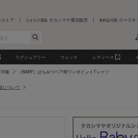
ンストア
タカシマヤ通信販売
ローズキ
カタログ通販
食料品宅配
ラグジュアリー
ウォッチ
レディース
お洋服
［BABY］はちみつベア柄ワンポイントTシャツ
遅延について