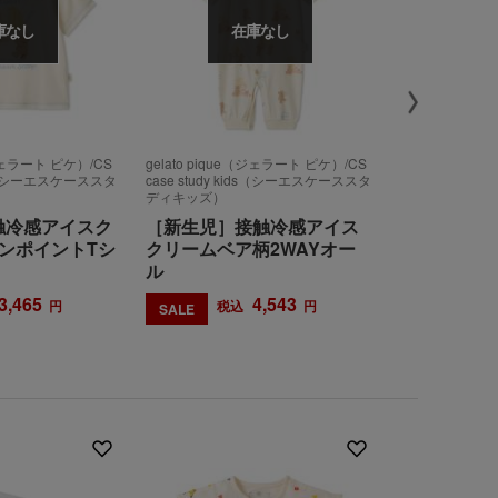
庫なし
在庫なし
（ジェラート ピケ）/CS
gelato pique（ジェラート ピケ）/CS
gelato piq
ids（シーエスケーススタ
case study kids（シーエスケーススタ
［BABY］
ディキッズ）
ト&スタイ2
接触冷感アイスク
［新生児］接触冷感アイス
BOX
ンポイントTシ
クリームベア柄2WAYオー
ル
8,690
税込
3,465
4,543
円
税込
円
SALE