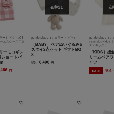
在庫なし
在
ジェラート ピケ）/CS
gelato pique（ジェラート ピケ）
gelato pique
ds（シーエスケーススタ
case study k
［BABY］ベアぬいぐるみ&
ディキッズ）
スタイ2点セット ギフトBO
アリーモコギン
［KIDS］
X
柄ショートパ
リームベアワ
cm
6,490
ャツ
税込
円
,466
円
税込
SALE