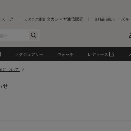
ンストア
タカシマヤ通信販売
ローズキ
カタログ通販
食料品宅配
ラグジュアリー
ウォッチ
レディース
遅延について
らせ