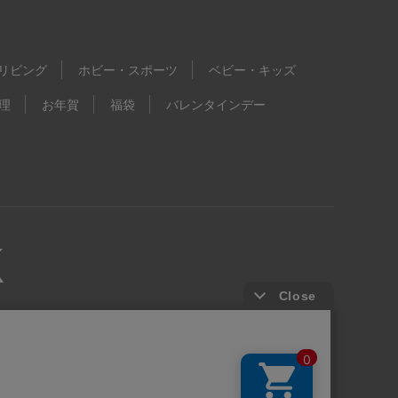
リビング
ホビー・スポーツ
ベビー・キッズ
理
お年賀
福袋
バレンタインデー
kie等の第三者提供について
ウェブアクセシビリティ方針