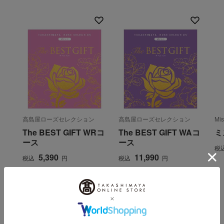
高島屋ローズセレクション
高島屋ローズセレクション
Mi
The BEST GIFT WRコ
The BEST GIFT WAコ
ミ
ース
ース
税
5,390
11,990
税込
円
税込
円
INFORMATION
大切なお知らせ