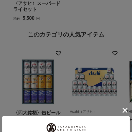
〈アサヒ〉スーパード
ライセット
5,500
税込
円
このカテゴリの人気アイテム
Asahi（アサヒ）
T
〈四大銘柄〉缶ビール
セット
〈アサヒ〉スーパード
T
ライセット
ト
3,300
税込
円