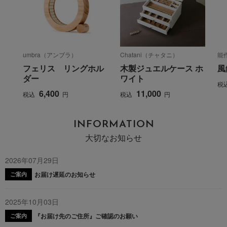
umbra（アンブラ）
Chatani（チャタニ）
能
フェリス リングホル
木製ジュエルケース ホ
風
ダー
ワイト
税
6,400
11,000
税込
円
税込
円
INFORMATION
大切なお知らせ
2026年07月29日
お届け遅延のお知らせ
ご案内
2025年10月03日
『お届け先のご住所』ご確認のお願い
ご案内