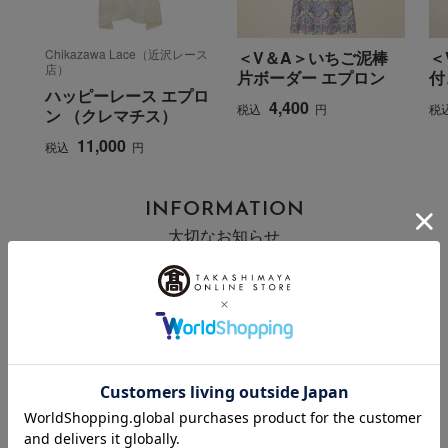
Chikazawa Lace（近沢レース
＜V＆A＞いちご泥棒
＜
店）
片ボーダー エプロン
付
ハッピーレース エプロ
4,400
税込
円
税
ン （クレマチス）
11,000
税込
円
INFORMATION
大切なお知らせ
2026年07月29日
お届け遅延のお知らせ
ご案内
2025年10月03日
『お届け先のご住所』ご確認のお願い
ご案内