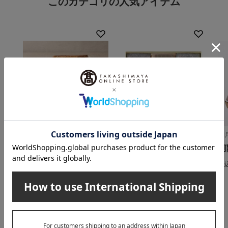
このカテゴリの人気アイテム
在庫なし
在庫なし
鎌倉紅谷/銘菓百選
たねや/銘菓百選
満
クルミッ子 切り落とし
涼菓詰合せ（MKRY4）
阿
270g×3袋セット
4,557
税込
円
税
3,726
税込
円
INFORMATION
大切なお知らせ