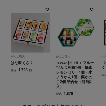
がんこ職人
がんこ職人
が
はな咲くさく
＜れいれい果＞フルー
〈
ツみつ豆羹1個・蜂蜜
く
1,728
税込
円
レモンゼリー1個・水
税
ようかん1個・栗かの
こ2個 詰合せ（計5個
入）
1,879
税込
円