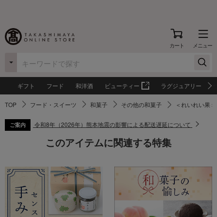
カート
メニュー
ギフト
フード
和洋酒
ビューティー
ラグジュアリー
TOP
フード・スイーツ
和菓子
その他の和菓子
＜れいれい果＞
令和8年（2026年）熊本地震の影響による配送遅延について
ご案内
このアイテムに関連する特集