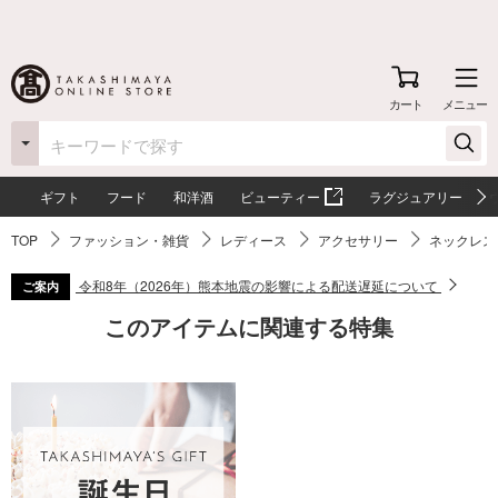
カート
メニュー
ギフト
フード
和洋酒
ビューティー
ラグジュアリー
TOP
ファッション・雑貨
レディース
アクセサリー
ネックレス
令和8年（2026年）熊本地震の影響による配送遅延について
ご案内
このアイテムに関連する特集