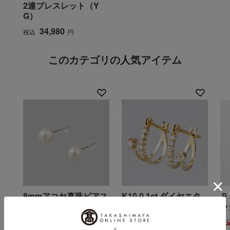
2連ブレスレット（Y
G）
34,980
税込
円
このカテゴリの人気アイテム
8mmアコヤ真珠ピアス
K10 0.1ct ダイヤエタ
Ｐ
ニティピアス
ッ
11,000
税込
円
15,800
税込
円
税