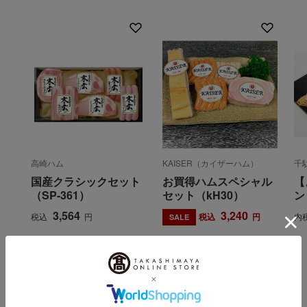
高崎ハム
KAISER（カイザーハム）
千
国産クラシックセット
お買得ハムスペシャル
【
（SP-361）
セット（kH30）
ン
3,564
3,240
税込
円
税込
円
内
SALE
INFORMATION
大切なお知らせ