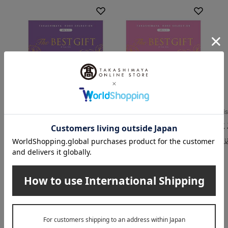
高島屋ローズセレクション
高島屋ローズセレクション
Mi
The BEST GIFT WAコ
The BEST GIFT WRコ
ミ
ース
ース
税
11,990
5,390
税込
円
税込
円
INFORMATION
大切なお知らせ
2026年07月29日