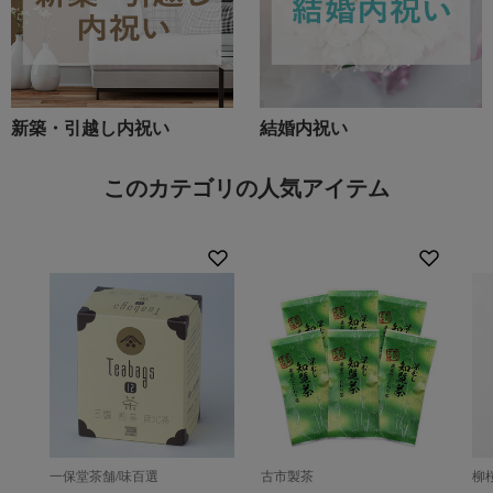
新築・引越し内祝い
結婚内祝い
このカテゴリの人気アイテム
一保堂茶舗/味百選
古市製茶
柳