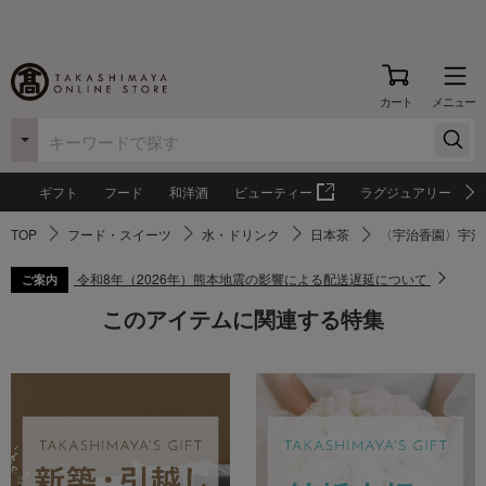
カート
メニュー
ギフト
フード
和洋酒
ビューティー
ラグジュアリー
TOP
フード・スイーツ
水・ドリンク
日本茶
〈宇治香園〉宇治
令和8年（2026年）熊本地震の影響による配送遅延について
ご案内
このアイテムに関連する特集