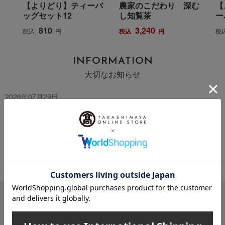
【よりどり】ティーバ
農家のこだわり 深む
【
ッグセット12
し知覧茶
ー
810
3,240
税込
円
税込
円
税
INFORMATION
大切なお知らせ
2026年07月29日
お届け遅延のお知らせ
ご案内
2025年10月03日
『お届け先のご住所』ご確認のお願い
ご案内
メールマガジン