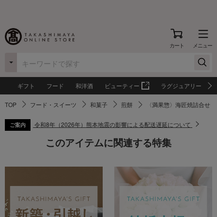
カート
メニュー
ギフト
フード
和洋酒
ビューティー
ラグジュアリー
TOP
フード・スイーツ
和菓子
煎餅
〈満果惣〉海匠焼詰合せ
令和8年（2026年）熊本地震の影響による配送遅延について
ご案内
このアイテムに関連する特集