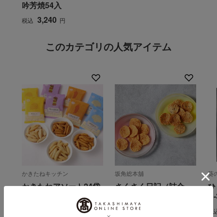
吟芳焼54入
3,240
税込
円
このカテゴリの人気アイテム
かきたねキッチン
坂角総本舖
葵
かきたねアソート24袋
さくさく日記（詰合
ひ
入
せ）
H
2,592
3,240
税込
円
税込
円
税