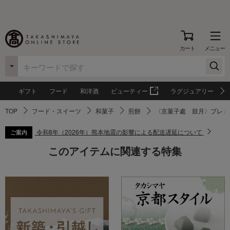
カート
メニュー
ギフト
フード
和洋酒
ビューティー
ラグジュアリー
TOP
フード・スイーツ
和菓子
煎餅
〈京菓子處 鼓月〉プレミ
令和8年（2026年）熊本地震の影響による配送遅延について
ご案内
このアイテムに関連する特集