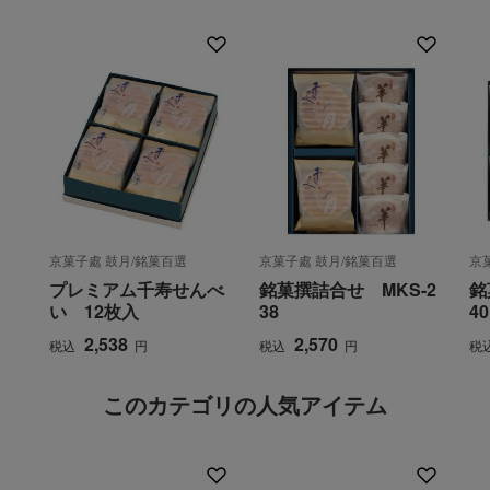
京菓子處 鼓月/銘菓百選
京菓子處 鼓月/銘菓百選
京
プレミアム千寿せんべ
銘菓撰詰合せ MKS-2
銘
い 12枚入
38
40
2,538
2,570
税込
円
税込
円
税
このカテゴリの人気アイテム