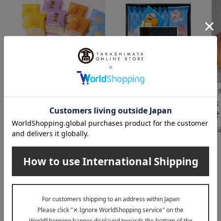
在庫なし
かきたねキッチン
葵の倉
坂
かきたねアソート24袋
ひとひら彩々 夏（AK
さ
入
H-30N）
せ
2,592
3,240
税込
円
税込
円
税
INFORMATION
大切なお知らせ
2026年07月29日
お届け遅延のお知らせ
ご案内