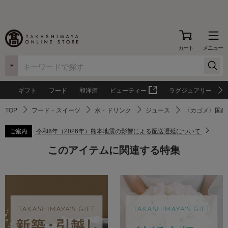
カート
メニュー
ギフト
フード
和洋酒
ビューティー
ラグジュアリー
TOP
フード・スイーツ
水・ドリンク
ジュース
〈カゴメ〉国産
令和8年（2026年）熊本地震の影響による配送遅延について
ご案内
このアイテムに関連する特集