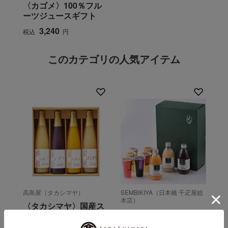
〈カゴメ〉100％フル
ーツジュースギフト
3,240
税込
円
このカテゴリの人気アイテム
高島屋（タカシマヤ）
SEMBIKIYA（日本橋 千疋屋総
本店）
〈タカシマヤ〉国産ス
ストレートジュース・
トレート果汁100％ジ
フルートジェリー詰合
ュース