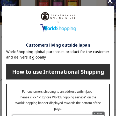
ション）
たかはた果樹園
FAUCHON（フ
〉ジャム詰合
〈たかはた果樹園〉国産果
ブルーベリー
実の低糖度ジャム
2,484
税込
円
3,240
税込
円
らせ