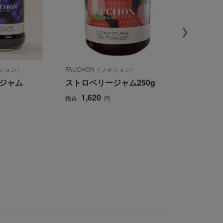
ォション）
FAUCHON（フォション）
たかはたファー
ジャム
ストロベリージャム250g
ミックスジ
1,620
2,862
税込
円
税込