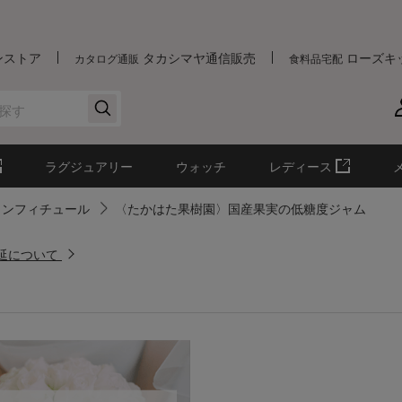
ンストア
タカシマヤ通信販売
ローズキ
カタログ通販
食料品宅配
ラグジュアリー
ウォッチ
レディース
コンフィチュール
〈たかはた果樹園〉国産果実の低糖度ジャム
遅延について