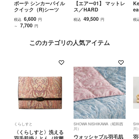
ボーテ シンカーパイル
【エアー01】 マットレ
K
クイック（R)シーツ
ス／HARD
ea
6,600
49,500
税込
円
税込
円
税
7,700
～
円
このカテゴリの人気アイテム
くらしすと
SHOWA NISHIKAWA（昭和西
SH
川）
川
〈くらしすと〉洗える
ウォッシャブル羽毛肌
羽
羽毛肌掛ふとん（抗菌