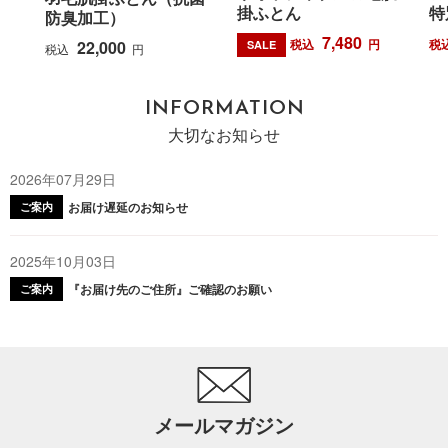
掛ふとん
特
防臭加工）
7,480
税込
円
税
22,000
SALE
税込
円
INFORMATION
大切なお知らせ
2026年07月29日
お届け遅延のお知らせ
ご案内
2025年10月03日
『お届け先のご住所』ご確認のお願い
ご案内
メールマガジン