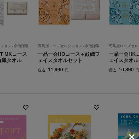
ション×今治謹製
高島屋ローズセレクション×今治謹製
高島屋ローズセレ
IFT MKコース
一品一会HOコース＋紋織フ
一品一会HK
白織タオル
ェイスタオルセット
ェイスタオル
11,990
10,890
税込
円
税込