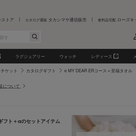
ンストア
タカシマヤ通信販売
ローズキ
カタログ通販
食料品宅配
ラグジュアリー
ウォッチ
レディース
・チケット
カタログギフト
e MY DEAR ERコース＋至福タオル
遅延について
ギフト＋αのセットアイテム