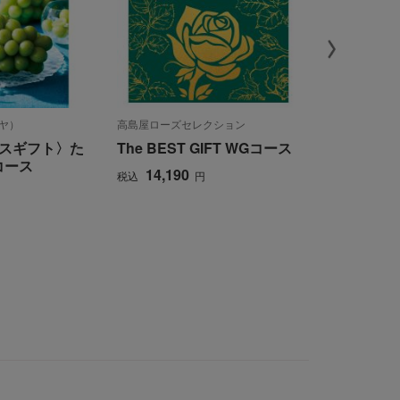
ヤ）
高島屋ローズセレクション
高島屋ローズセ
スギフト〉た
The BEST GIFT WGコース
The BEST
コース
14,190
9,790
税込
円
税込
円