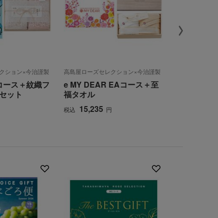
クション×今治謹製
高島屋ローズセレクション×今治謹製
高島屋ローズセ
コース＋紋織フ
e MY DEAR EAコース＋至
The BEST
セット
福タオル
（弔事用）
15,235
5,390
円
税込
円
税込