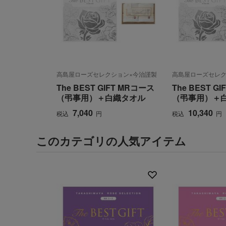
高島屋ローズセレクション×今治謹製
高島屋ローズセレク
The BEST GIFT MRコース
The BEST G
（弔事用）＋白織タオル
（弔事用）＋
7,040
10,340
税込
円
税込
円
このカテゴリの人気アイテム