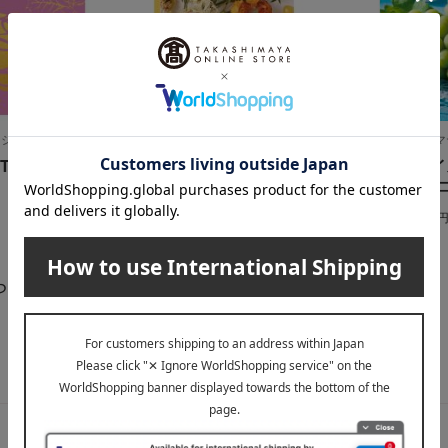
クション
Mistral（ミストラル）
高島屋（タカシマ
IFT WRコース
ミストラル ソレル
〈ユアチョイ
べごろ便YB
3,190
税込
円
11,000
税込
らせ