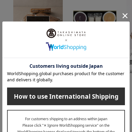
在庫なし
鎌倉紅谷/銘菓百選
たねや/銘菓百選
満
クルミッ子 切り落とし
涼菓詰合せ（MKYS3）
阿
270g×3袋セット
3,520
税込
円
税
3,726
税込
円
INFORMATION
大切なお知らせ
2026年07月29日
お届け遅延のお知らせ
ご案内