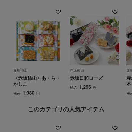
赤坂柿山
赤坂柿山
赤
〈赤坂柿山〉あ・ら・
赤坂日和ローズ
赤
かしこ
本
1,296
税込
円
1,080
税込
円
税
このカテゴリの人気アイテム