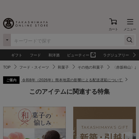
カート
メニュー
ギフト
フード
和洋酒
ビューティー
ラグジュアリー
TOP
フード・スイーツ
和菓子
その他の和菓子
〈赤坂柿山〉あ
令和8年（2026年）熊本地震の影響による配送遅延について
ご案内
このアイテムに関連する特集