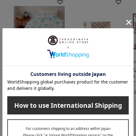
大津コーポレーション
DAKS（ダックス）
J
洗えるコットンキルト
ガーゼ・シール織 リバ
〈
ケット （ブルー・ピン
ーシブルひざ掛け
ネ
ク）
ケ
5,500
税込
円
5,980
税込
円
税
INFORMATION
大切なお知らせ
2026年07月29日