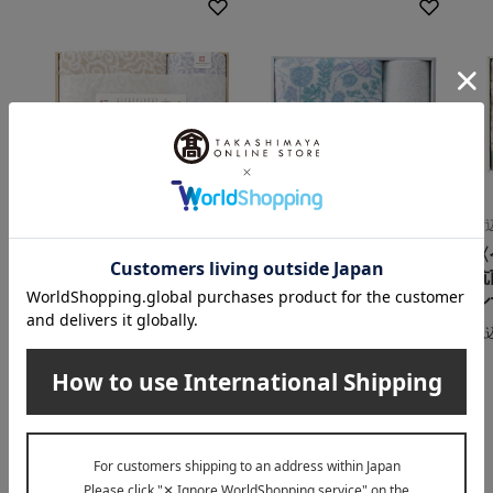
今治謹製
Hotman（ホットマン）
渡
紋織タオル タオルセッ
〈ホットマン〉1秒タ
〈
ト
オル クッカ タオル
抗
セット
ル
3,850
税込
円
4,950
税込
円
税
INFORMATION
大切なお知らせ
2026年07月29日