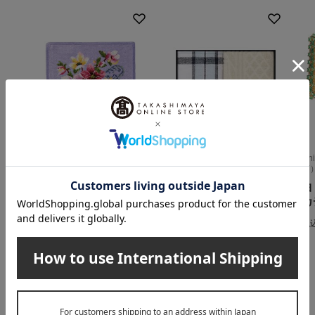
FEILER（フェイラー）
RALPH LAUREN HOME（ラ
Ch
ルフ ローレン ホーム）
店
〈フェイラー〉ニュー
〈ラルフ ローレン
ヨ
ポージー タオルハン
ホーム〉タオルセット
カ
カチ（パープル）
3,300
税込
円
税
2,750
税込
円
INFORMATION
大切なお知らせ