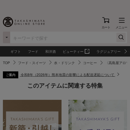
カート
メニュー
ギフト
フード
和洋酒
ビューティー
ラグジュアリー
TOP
フード・スイーツ
水・ドリンク
コーヒー
〈高島屋アロマ
令和8年（2026年）熊本地震の影響による配送遅延について
ご案内
このアイテムに関連する特集