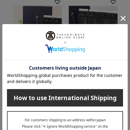
越後雪室屋
越後雪室屋
雪室珈琲プレミアムア
雪室珈琲プレミアムア
イス＆ゼリーセット
イス 4本セット
3,564
4,752
税込
円
税込
円
INFORMATION
大切なお知らせ
2026年07月29日
お届け遅延のお知らせ
ご案内