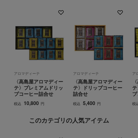
アロマディーテ
アロマディーテ
ア
〈高島屋アロマディー
〈高島屋アロマディー
〈
テ〉プレミアムドリッ
テ〉ドリップコーヒー
テ
プコーヒー詰合せ
詰合せ
プ
10,800
5,400
税込
円
税込
円
税
このカテゴリの人気アイテム