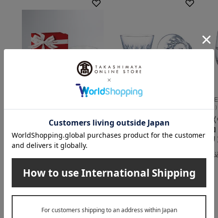
Baccarat（バカラ）
Baccarat（バカラ）
W
ド
〈バカラ〉ダリア タ
〈バカラ〉ダリア タ
〈
ンブラー 2026
ンブラー 2026 2客
ロ
セット
11,000
税込
円
リ
22,000
税込
円
税
INFORMATION
大切なお知らせ
2026年07月29日