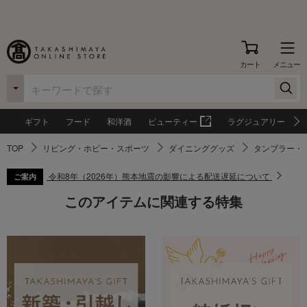
カート
メニュー
ギフト
フード
和洋酒
ビューティー
ラグジュアリー
TOP
リビング・ホビー・スポーツ
ダイニンググッズ
タンブラー・
令和8年（2026年）熊本地震の影響による配送遅延について
ご案内
このアイテムに関連する特集