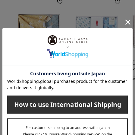
Kontex（コンテックス）
〈しおかぜ〉今治タオ
〈
ルセット
ル
〈コンテックス〉リネ
ンプラス タオル・タオ
2,750
税込
円
税
ルハンカチ
2,288
税込
円
INFORMATION
大切なお知らせ
2026年07月29日