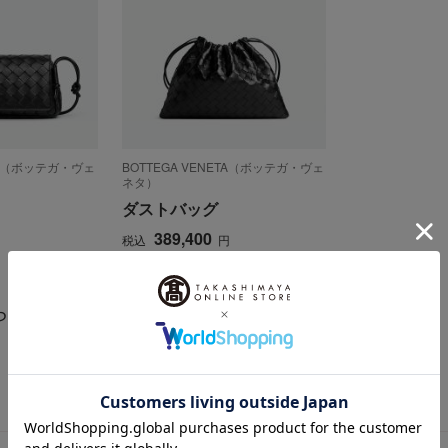
ETA（ボッテガ・ヴェ
BOTTEGA VENETA（ボッテガ・ヴェ
ネタ）
ダストバッグ
389,400
円
税込
円
らせ