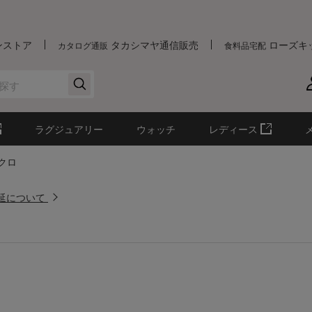
ンストア
タカシマヤ通信販売
ローズキ
カタログ通販
食料品宅配
ラグジュアリー
ウォッチ
レディース
クロ
遅延について