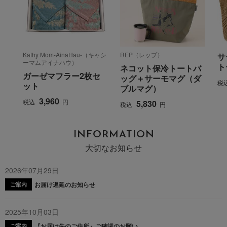
Kathy Mom-AinaHau-（キャシ
REP（レップ）
サ
ーマムアイナハウ）
ト
ネコット保冷トートバ
ガーゼマフラー2枚セ
ッグ＋サーモマグ（ダ
税
ット
ブルマグ）
3,960
税込
円
5,830
税込
円
INFORMATION
大切なお知らせ
2026年07月29日
お届け遅延のお知らせ
ご案内
2025年10月03日
『お届け先のご住所』ご確認のお願い
ご案内