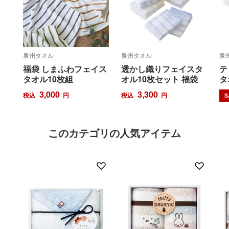
泉州タオル
泉州タオル
泉
福袋 しまふわフェイス
透かし織りフェイスタ
テ
タオル10枚組
オル10枚セット 福袋
タ
3,000
3,300
税込
円
税込
円
S
このカテゴリの人気アイテム