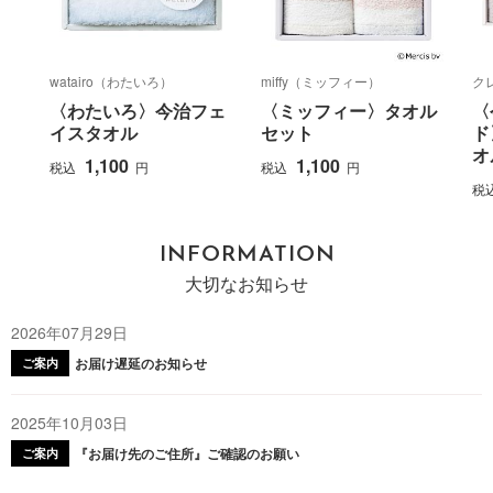
watairo（わたいろ）
miffy（ミッフィー）
ク
〈わたいろ〉今治フェ
〈ミッフィー〉タオル
〈
イスタオル
セット
ド
オ
1,100
1,100
税込
円
税込
円
税
INFORMATION
大切なお知らせ
2026年07月29日
お届け遅延のお知らせ
ご案内
2025年10月03日
『お届け先のご住所』ご確認のお願い
ご案内