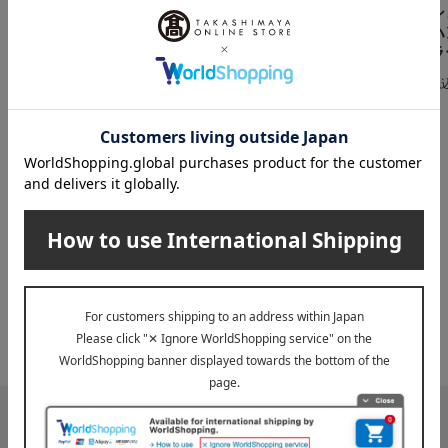
シ
タオルマフラー 花畑
ラー
ハ
（ピンク・ブルー・パ
1,760
税込
円
ラ
ープル）
税
3,850
税込
円
INFORMATION
大切なお知らせ
2026年07月29日
お届け遅延のお知らせ
ご案内
2025年10月03日
『お届け先のご住所』ご確認のお願い
ご案内