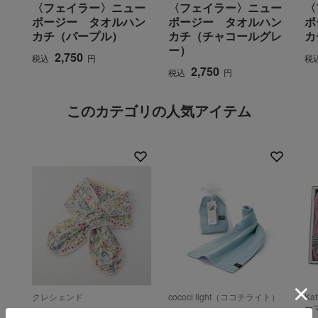
〈フェイラー〉ニュー
〈フェイラー〉ニュー
〈
ポージー タオルハン
ポージー タオルハン
ポ
カチ（パープル）
カチ（チャコールグレ
カ
ー）
2,750
税込
円
税
2,750
税込
円
このカテゴリの人気アイテム
クレシェンド
cococi light（ココチライト）
Ka
ー
冷んやりシート付今治
レクルール ガーゼマフ